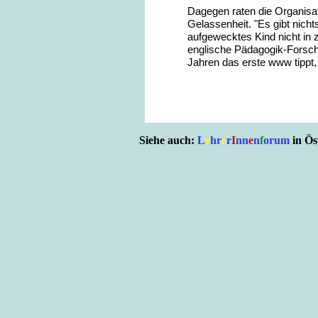
Dagegen raten die Organisato
Gelassenheit. "Es gibt nich
aufgewecktes Kind nicht in 
englische Pädagogik-Forsche
Jahren das erste www tippt, 
Siehe auch:
L
e
hr
e
r
I
nn
e
n
f
orum
in Ös